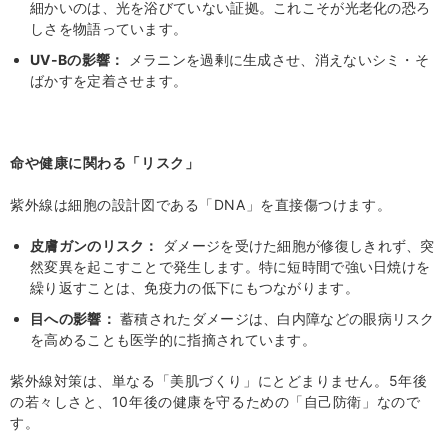
細かいのは、光を浴びていない証拠。これこそが光老化の恐ろ
しさを物語っています。
UV-Bの影響：
メラニンを過剰に生成させ、消えないシミ・そ
ばかすを定着させます。
命や健康に関わる「リスク」
紫外線は細胞の設計図である「DNA」を直接傷つけます。
皮膚ガンのリスク：
ダメージを受けた細胞が修復しきれず、突
然変異を起こすことで発生します。特に短時間で強い日焼けを
繰り返すことは、免疫力の低下にもつながります。
目への影響：
蓄積
されたダメージは、白内障などの眼病リスク
を高めることも医学的に指摘されています。
紫外線対策は、単なる「美肌づくり」にとどまりません。
5
年後
の若々しさと、
10
年後の健康を守るための「自己防衛」なので
す。