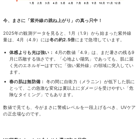
今、まさに「紫外線の跳ね上がり」の真っ只中！
2025年の観測データを見ると、1月（1.9）から始まった紫外線
量は、4月（4.9）には
冬の約2.5倍
にまで急増しています。
体感よりも光は強い：
4月の数値「4.9」は、まだ暑さの残る9
月に匹敵する強さです。「心地よい陽気」であっても、肌に届
く光のエネルギーはすでに「強い紫外線」の領域に突入してい
ます。
春の肌は無防備：
冬の間に自衛力（メラニン）が低下した肌に
とって、この急激な変化は夏以上にダメージを受けやすい「危
険なタイミング」でもあります。
数値で見ても、今がまさに警戒レベルを一段上げるべき、
UV
ケア
の正念場なのです。