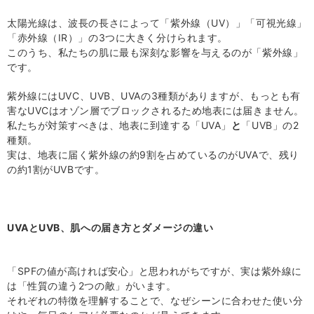
太陽光線は、波長の長さによって「紫外線（UV）」「可視光線」
「赤外線（IR）」の3つに大きく分けられます。
このうち、私たちの肌に最も深刻な影響を与えるのが「紫外線」
です。
紫外線には
UVC
、
UVB
、
UVA
の
3
種類がありますが、もっとも有
害な
UVC
はオゾン層でブロックされるため地表には届きません。
私たちが対策すべきは、地表に到達する「
UVA
」
と
「
UVB
」の
2
種類。
実は、地表に届く紫外線の約
9
割を占めているのが
UVA
で、残り
の約
1
割が
UVB
です。
UVA
と
UVB
、肌への届き方とダメージの違い
「
SPF
の値が高ければ安心」と思われがちですが、実は紫外線に
は「性質の違う
2
つの敵」がいます。
それぞれの特徴を理解することで、なぜシーンに合わせた使い分