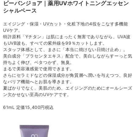
ビーバンジョア｜薬用UVホワイトニングエッセン
シャルベース
エイジング・保湿・UVカット・化粧下地の4役をこなす多機能
UVケア。
特許原料「Yチタン」は肌にまったく無害でありながら、UVA波
もUVB波も、すべての紫外線を99％カットします。
スタッフ体感として、まさに「本当に焼けない日焼け止め」。
美白成分「プラセンタエキス」配合で、美白しながらすーっと気
持ちよく伸び、ベタつかず、無臭。
まるで美容液感覚で使用できます。
さらにセラミドなどの保湿成分が角質層へ潤いを与えつつ、良好
なバリア機能へとお肌を導きます。
夏ばかりでなく、美肌のため、エイジングのためにオールシーズ
ン欠かせない至高のUVケアです。
61mL 定価15,400円税込