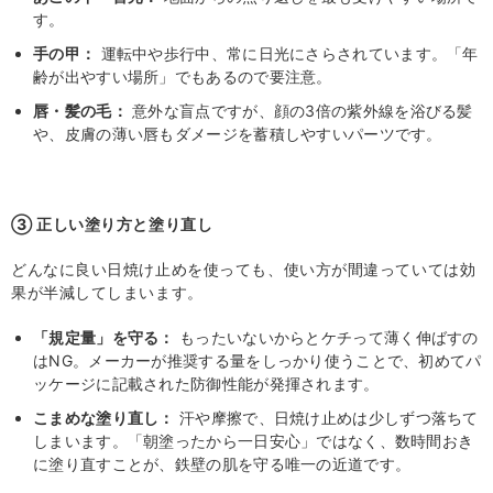
す。
手の甲：
運転中や歩行中、常に日光にさらされています。「年
齢が出やすい場所」でもあるので要注意。
唇・髪の毛：
意外な盲点ですが、顔の3倍の紫外線を浴びる髪
や、皮膚の薄い唇もダメージを蓄積しやすいパーツです。
③ 正しい塗り方と塗り直し
どんなに良い日焼け止めを使っても、使い方が間違っていては効
果が半減してしまいます。
「規定量」を守る：
もったいないからとケチって薄く伸ばすの
はNG。メーカーが推奨する量をしっかり使うことで、初めてパ
ッケージに記載された防御性能が発揮されます。
こまめな塗り直し：
汗や摩擦で、日焼け止めは少しずつ落ちて
しまいます。「朝塗ったから一日安心」ではなく、数時間おき
に塗り直すことが、鉄壁の肌を守る唯一の近道です。