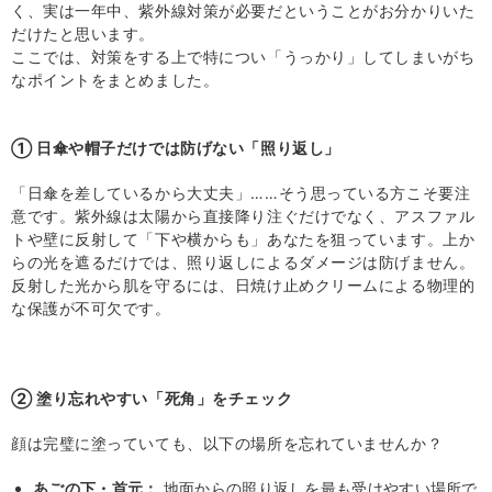
く、実は一年中、紫外線対策が必要だということがお分かりいた
だけたと思います。
ここでは、対策をする上で特につい「うっかり」してしまいがち
なポイントをまとめました。
① 日傘や帽子だけでは防げない「照り返し」
「日傘を差しているから大丈夫」……そう思っている方こそ要注
意です。紫外線は太陽から直接降り注ぐだけでなく、アスファル
トや壁に反射して「下や横からも」あなたを狙っています。上か
らの光を遮るだけでは、照り返しによるダメージは防げません。
反射した光から肌を守るには、日焼け止めクリームによる物理的
な保護が不可欠です。
② 塗り忘れやすい「死角」をチェック
顔は完璧に塗っていても、以下の場所を忘れていませんか？
あごの下・首元：
地面からの照り返しを最も受けやすい場所で