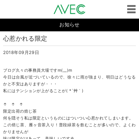
お知らせ
心惹かれる限定
2018年09月29日
ブログ久々の事務員大場ですm(__)m
今日は台風が近づいているので、徐々に雨が強まり、明日はどうなる
かと不安はありますが・・・
私にはテンションが上がることが( *´艸｀)
↑ ↑ ↑
限定出荷の焙じ茶
何を隠そう私は限定というものにはついつい心惹かれてしまいます。
この焙じ茶、雁ヶ音茶入り！普段緑茶を飲むことが多いので、よくわ
かりませんが
味は限定だけあって、美味しいです☆