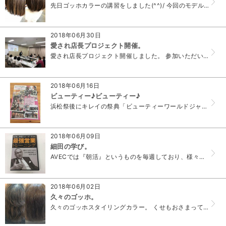
先日ゴッホカラーの講習をしました(^^)/ 今回のモデルさんは美容師の方。元々の髪の状態も良く、パサつきも少なめでした。 そんな方にも「ゴッホカラー」の...
2018年06月30日
愛され店長プロジェクト開催。
愛され店長プロジェクト開催しました。 参加いただいたサロン様から良い内容でした♪とうれしいお言葉をもらい、弊社としてもうれしいです(^^)/ 第二回は7...
2018年06月16日
ビューティー♪ビューティー♪
浜松祭後にキレイの祭典「ビューティーワールドジャパン」が開催され、我らがゴッホスタイリングカラーが今年も出展致しました(^^)/ 今後も様々な展開をして...
2018年06月09日
細田の学び。
AVECでは『朝活』というものを毎週しており、様々な業種の方達と朝7時からDVDや最近あったことなどをシェアしています。 最近僕は参加ができていないので...
2018年06月02日
久々のゴッホ。
久々のゴッホスタイリングカラー。 くせもおさまってますが、ツヤもいい感じ♪ なにより…手触りが最高です(*’ω&r...