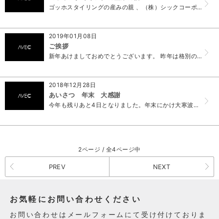
ゴッホスタイリングの産みの親 、（株）シックコーポレーションが 130% の 売上アップ を叶えるコンサルティングとして美容の経営プラン ＰＬＡＮ8月号...
2019年01月08日
ご挨拶
新年あけましておめでとうございます。 昨年は格別のご厚情を賜り、厚く御礼申し上げます。 本年も社員一同、皆様にご満足いただけるサービスを心掛ける所存でご...
2018年12月28日
あいさつ 年末 大感謝
今年も残りあと4日となりました。年末にかけ大寒波がやってくるようですが、体調管理を万全に、元気に新年をお迎えたいですね(^^) AVEC株式会社は29日...
2ページ / 全4ページ中
PREV
NEXT
お気軽にお問い合わせください
お問い合わせはメールフォームにて受け付けておりま