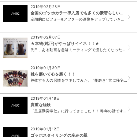
2019年02月23日
全国のゴッホカラー導入店でも多くの素晴らしい結果が出ています
定期的にビフォー&アフターの画像をアップしていきます。 お楽しみに‼️
2019年02月07日
★本物(純正)がやっぱりイイネ！！★
先日、ある動画を急遽ミーティングで流したくなった。 そこで用意したのがAppleライトニングアダプター。 iPhoneを直にプロジェクターにつなげる(H...
2019年01月30日
靴を磨いて心を磨く！！
尊敬する人の習慣をマネしてみた。 ‟靴磨き” 常に帰宅時、その日履いた靴にブラッシングをしてホコリを落とす事は 意識してやっている。 でも、...
2019年01月19日
貴重な経験
「皇居勤労奉仕」に行ってきました！！ 昨年の話ですが・・・ もともと会社にも家にも神棚が無かったくらい、ならわし事に対して意識の低い私が ここ最近神事に...
2019年01月12日
ゴッホスタイリングの産みの親